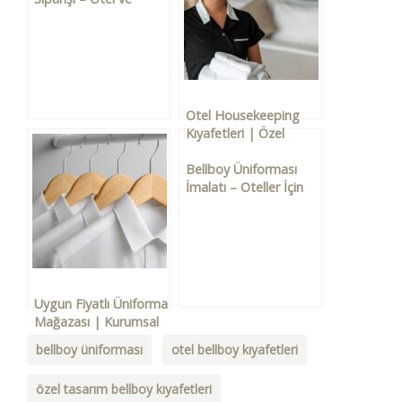
Turizm Sektörüne Özel
Üretim
Otel Housekeeping
Kıyafetleri | Özel
Tasarım ve Toplu
Üretim Hizmeti
Bellboy Üniforması
İmalatı – Oteller İçin
Özel Tasarım
Kıyafetler
Uygun Fiyatlı Üniforma
Mağazası | Kurumsal
Kıyafet Çözümleri
bellboy üniforması
otel bellboy kıyafetleri
özel tasarım bellboy kıyafetleri