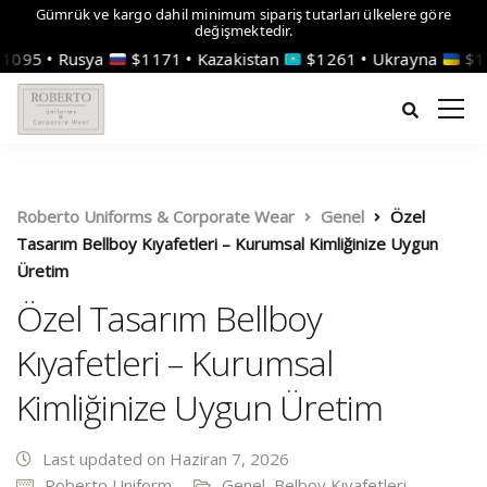
Gümrük ve kargo dahil minimum sipariş tutarları ülkelere göre
değişmektedir.
Rusya
$1171 • Kazakistan
$1261 • Ukrayna
$1596 • Yu
Roberto Uniforms & Corporate Wear
Genel
Özel
Tasarım Bellboy Kıyafetleri – Kurumsal Kimliğinize Uygun
Üretim
Özel Tasarım Bellboy
Kıyafetleri – Kurumsal
Kimliğinize Uygun Üretim
Last updated on Haziran 7, 2026
Roberto Uniform
Genel
,
Belboy Kıyafetleri